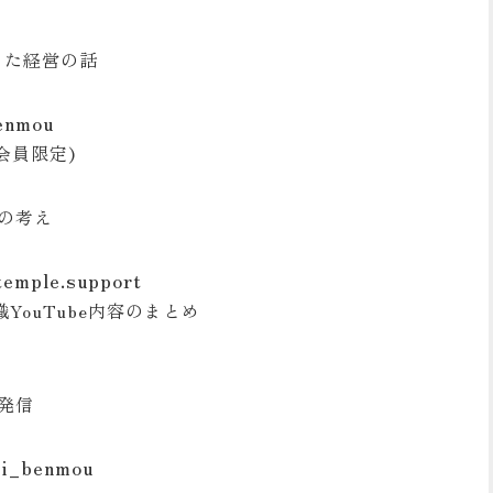
とした経営の話
enmou
ン会員限定)
の考え
temple.support
YouTube内容のまとめ
み発信
ji_benmou