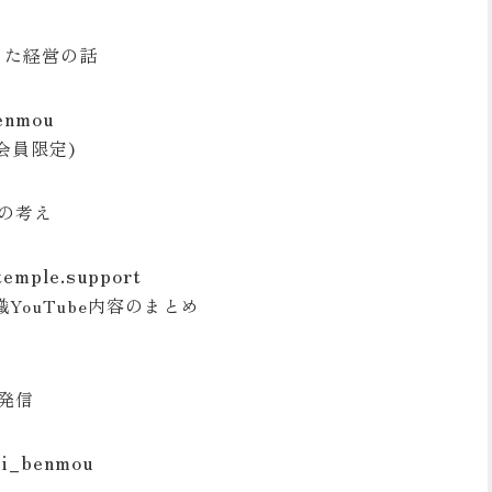
とした経営の話
enmou
ン会員限定)
の考え
temple.support
YouTube内容のまとめ
み発信
ji_benmou